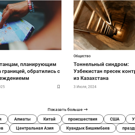
Общество
станцам, планирующим
Тоннельный синдром:
 границей, обратились с
Узбекистан пресек конт
реждениемм
из Казахстана
025
3 Июля, 2024
Показать больше
я
Алматы
Китай
происшествия
США
У
ев
Центральная Азия
Куандык Бишимбаев
празд