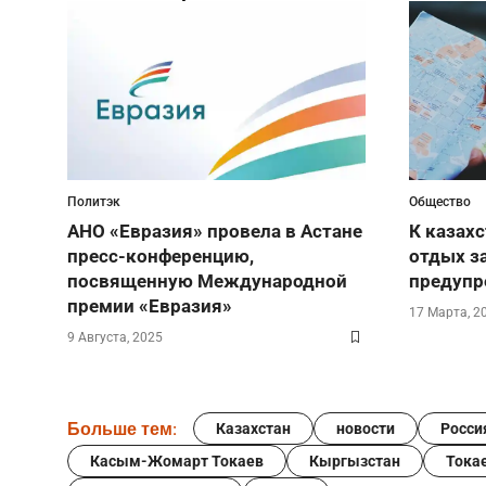
Политэк
Общество
АНО «Евразия» провела в Астане
К казах
пресс-конференцию,
отдых за
посвященную Международной
предуп
премии «Евразия»
17 Марта, 2
9 Августа, 2025
Больше тем:
Казахстан
новости
Росси
Касым-Жомарт Токаев
Кыргызстан
Тока