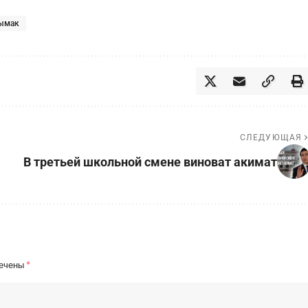
ымак
СЛЕДУЮЩАЯ
В третьей школьной смене виноват акимат
мечены
*