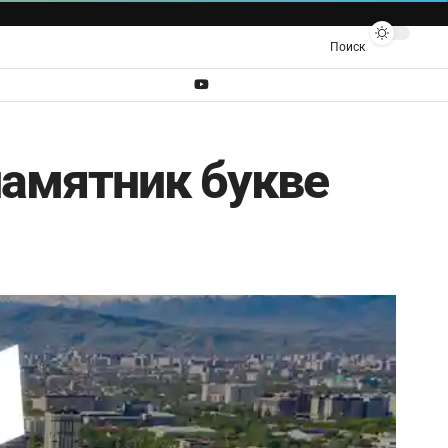
Поиск
памятник букве