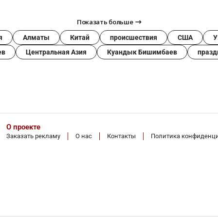
Показать больше
я
Алматы
Китай
происшествия
США
У
ев
Центральная Азия
Куандык Бишимбаев
празд
О проекте
Заказать рекламу
О нас
Контакты
Политика конфиденц