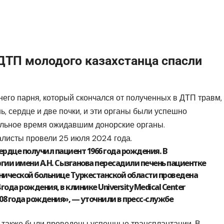
ДТП молодого казахстанца спасли
него парня, который скончался от полученных в ДТП травм,
ь, сердце и две почки, и эти органы были успешно
льное время ожидавшим донорские органы.
листы провели 25 июля 2024 года.
рдце получил пациент 1966 года рождения. В
гии имени А.Н. Сызганова пересадили печень пациентке
инической больнице Туркестанской области проведена
ода рождения, в клинике University Medical Center
08 года рождения», — уточнили в пресс-службе
не также были проведены успешные трансплантации. В