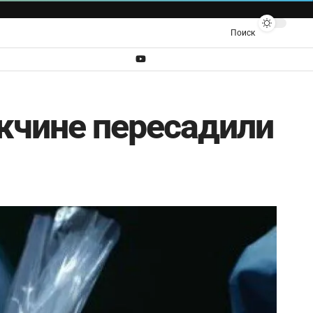
Поиск
жчине пересадили