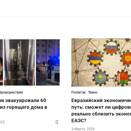
Происшествия
Политэк
Техно
ли эвакуировали 60
Евразийский экономиче
 из горящего дома в
путь: сможет ли цифров
реально сблизить экон
ЕАЭС?
025
3 Марта, 2026