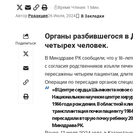
Время Чтения: 1 Мин.
Автор:
Редакция
26 Июля, 2024
Органы разбившегося в 
четырех человек.
Поделиться
В Минздраве РК сообщили, что у 18-лет
с согласия родственников изъяли печен
пересажены четырем пациентам, длите
Операции по пересадке органов специа
«В Центре сердца Шымкента новое се
Национальном научном центре хирур
1966 года рождения. В областной кл
трансплантация почки пациенту 1984 г
пересадили вторую почку ребенку 20
Минздрава РК.
Ранее, 17 июля 2024 года, в Казахста