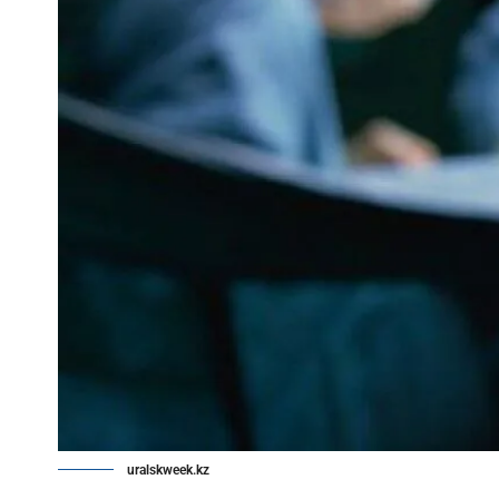
uralskweek.kz