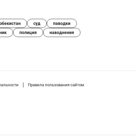
збекистан
суд
паводки
ник
полиция
наводнения
иальности
Правила пользования сайтом