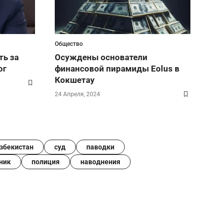
Общество
ть за
Осуждены основатели
ог
финансовой пирамиды Eolus в
Кокшетау
24 Апреля, 2024
збекистан
суд
паводки
ник
полиция
наводнения