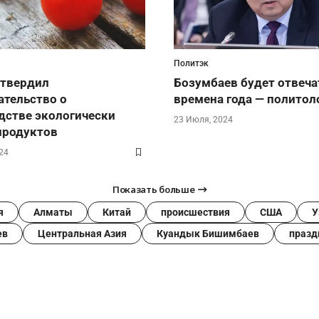
Политэк
утвердил
Бозумбаев будет отвеча
ательство о
времена года — политол
дстве экологически
23 Июля, 2024
продуктов
24
Показать больше
я
Алматы
Китай
происшествия
США
У
ев
Центральная Азия
Куандык Бишимбаев
празд