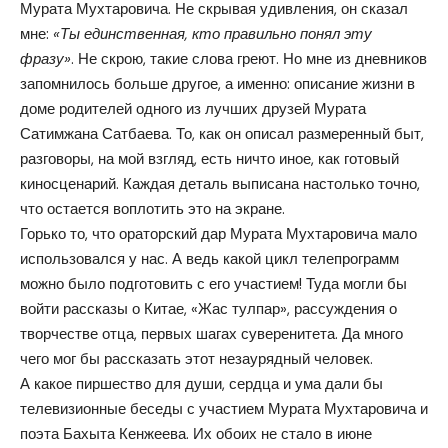
Мурата Мухтаровича. Не скрывая удивления, он сказал
мне:
«Ты единственная, кто правильно понял эту
фразу»
. Не скрою, такие слова греют. Но мне из дневников
запомнилось больше другое, а именно: описание жизни в
доме родителей одного из лучших друзей Мурата
Сатимжана Сатбаева. То, как он описал размеренный быт,
разговоры, на мой взгляд, есть ничто иное, как готовый
киносценарий. Каждая деталь выписана настолько точно,
что остается воплотить это на экране.
Горько то, что ораторский дар Мурата Мухтаровича мало
использовался у нас. А ведь какой цикл телепрограмм
можно было подготовить с его участием! Туда могли бы
войти рассказы о Китае, «Жас тулпар», рассуждения о
творчестве отца, первых шагах суверенитета. Да много
чего мог бы рассказать этот незаурядный человек.
А какое пиршество для души, сердца и ума дали бы
телевизионные беседы с участием Мурата Мухтаровича и
поэта Бахыта Кенжеева. Их обоих не стало в июне