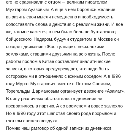
его не сравнивали с отцом — великим писателем
Мухтаром Ауэзовым. А еще в нем боролись желание
выразить свои мысли немедленно и необходимость
сопоставлять слова и действия с реалиями жизни. И все
же, как мне кажется, в нем было больше бунтарского,
бойцовского. Недаром, будучи студентом, в Москве он
создает движение «Жас тулпар» с несколькими
земляками, ставшими друзьями на всю жизнь. После
работы послом в Китае составляет аналитические
записки, в которых предупреждает, что надо быть
осторожными в отношениях с южным соседом. А в 1996
году Мурат Мухтарович вместе с Петром Своиком,
Торегельды Шармановым организует движение «Азамат».
В силу различных обстоятельств движение не
превратилось в партию. А со временем и вовсе заглохло.
Но в 1996 году этот шаг стал своего рода прорывом и
глотком свежего воздуха.
Помню наш разговор об одной записи из дневников