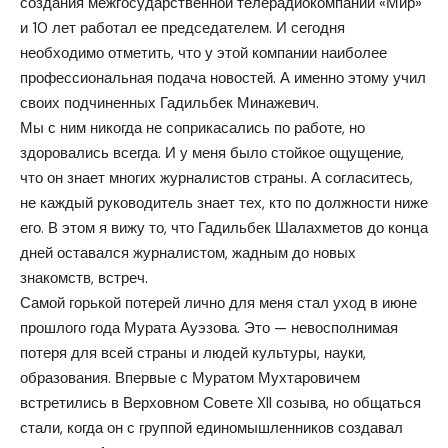
создания межгосударственной телерадиокомпании «Мир»
и 10 лет работал ее председателем. И сегодня
необходимо отметить, что у этой компании наиболее
профессиональная подача новостей. А именно этому учил
своих подчиненных Гадильбек Минажевич.
Мы с ним никогда не соприкасались по работе, но
здоровались всегда. И у меня было стойкое ощущение,
что он знает многих журналистов страны. А согласитесь,
не каждый руководитель знает тех, кто по должности ниже
его. В этом я вижу то, что Гадильбек Шалахметов до конца
дней оставался журналистом, жадным до новых
знакомств, встреч.
Самой горькой потерей лично для меня стал уход в июне
прошлого года Мурата Ауэзова. Это — невосполнимая
потеря для всей страны и людей культуры, науки,
образования. Впервые с Муратом Мухтаровичем
встретились в Верховном Совете XII созыва, но общаться
стали, когда он с группой единомышленников создавал