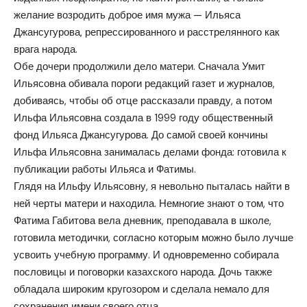
желание возродить доброе имя мужа — Ильяса
Джансугурова, репрессированного и расстрелянного как
врага народа.
Обе дочери продолжили дело матери. Сначала Умит
Ильясовна обивала пороги редакций газет и журналов,
добиваясь, чтобы об отце рассказали правду, а потом
Ильфа Ильясовна создала в 1999 году общественный
фонд Ильяса Джансугурова. До самой своей кончины
Ильфа Ильясовна занималась делами фонда: готовила к
публикации работы Ильяса и Фатимы.
Глядя на Ильфу Ильясовну, я невольно пыталась найти в
ней черты матери и находила. Немногие знают о том, что
Фатима Габитова вела дневник, преподавала в школе,
готовила методички, согласно которым можно было лучше
усвоить учебную программу. И одновременно собирала
пословицы и поговорки казахского народа. Дочь также
обладала широким кругозором и сделала немало для
сохранения имени своего отца.