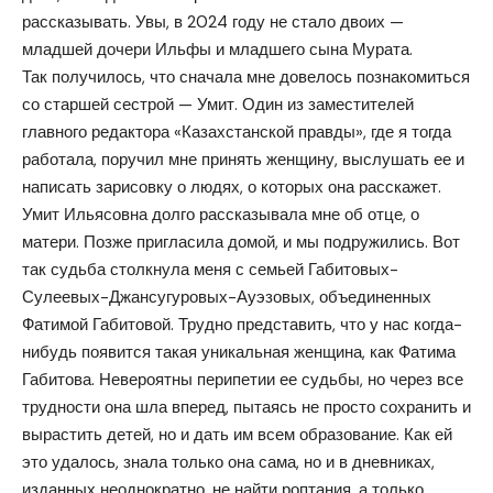
рассказывать. Увы, в 2024 году не стало двоих —
младшей дочери Ильфы и младшего сына Мурата.
Так получилось, что сначала мне довелось познакомиться
со старшей сестрой — Умит. Один из заместителей
главного редактора «Казахстанской правды», где я тогда
работала, поручил мне принять женщину, выслушать ее и
написать зарисовку о людях, о которых она расскажет.
Умит Ильясовна долго рассказывала мне об отце, о
матери. Позже пригласила домой, и мы подружились. Вот
так судьба столкнула меня с семьей Габитовых-
Сулеевых-Джансугуровых-Ауэзовых, объединенных
Фатимой Габитовой. Трудно представить, что у нас когда-
нибудь появится такая уникальная женщина, как Фатима
Габитова. Невероятны перипетии ее судьбы, но через все
трудности она шла вперед, пытаясь не просто сохранить и
вырастить детей, но и дать им всем образование. Как ей
это удалось, знала только она сама, но и в дневниках,
изданных неоднократно, не найти роптания, а только