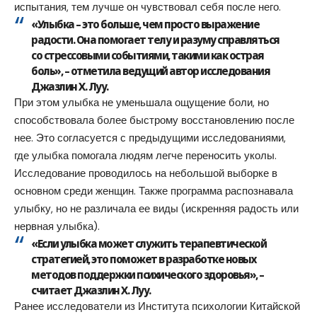
испытания, тем лучше он чувствовал себя после него.
«Улыбка – это больше, чем просто выражение
радости. Она помогает телу и разуму справляться
со стрессовыми событиями, такими как острая
боль», – отметила ведущий автор исследования
Джазлин Х. Луу.
При этом улыбка не уменьшала ощущение боли, но
способствовала более быстрому восстановлению после
нее. Это согласуется с предыдущими исследованиями,
где улыбка помогала людям легче переносить уколы.
Исследование проводилось на небольшой выборке в
основном среди женщин. Также программа распознавала
улыбку, но не различала ее виды (искренняя радость или
нервная улыбка).
«Если улыбка может служить терапевтической
стратегией, это поможет в разработке новых
методов поддержки психического здоровья», –
считает Джазлин Х. Луу.
Ранее исследователи из Института психологии Китайской