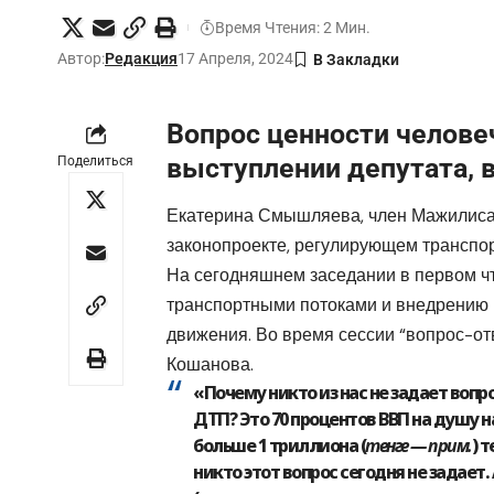
Время Чтения: 2 Мин.
Автор:
Редакция
17 Апреля, 2024
Вопрос ценности челове
выступлении депутата, 
Поделиться
Екатерина Смышляева, член Мажилиса, 
законопроекте, регулирующем транспо
На сегодняшнем заседании в первом ч
транспортными потоками и внедрению 
движения. Во время сессии “вопрос-о
Кошанова.
«Почему никто из нас не задает вопр
ДТП? Это 70 процентов ВВП на душу н
больше 1 триллиона (
тенге — прим.
) 
никто этот вопрос сегодня не задает.