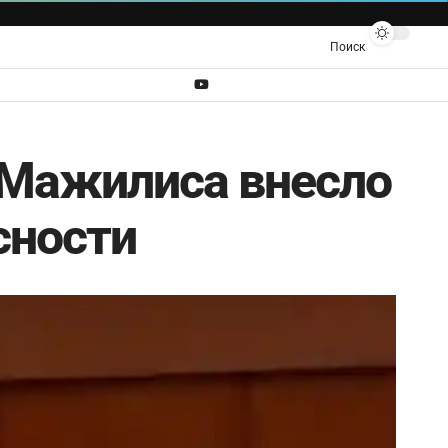
Поиск
 Мажилиса внесло
сности