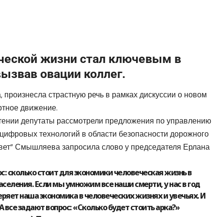
ческой жизни стал ключевым в
вызвав овации коллег.
произнесла страстную речь в рамках дискуссии о новом
ртное движение.
тении депутаты рассмотрели предложения по управлению
цифровых технологий в области безопасности дорожного
твет” Смышляева запросила слово у председателя Ерлана
ос: сколько стоит для экономики человеческая жизнь в
аселения. Если мы умножим все наши смерти, у нас в год
теряет наша экономика в человеческих жизнях и увечьях. И
 А все задают вопрос: «Сколько будет стоить арка?»