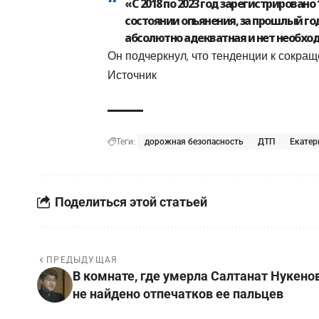
«С 2018 по 2023 год зарегистрирован
состоянии опьянения, за прошлый год
абсолютно адекватная и нет необход
Он подчеркнул, что тенденции к сокращ
Источник
Теги:
дорожная безопасность
ДТП
Екате
Поделиться этой статьей
ПРЕДЫДУЩАЯ
В комнате, где умерла Салтанат Нукенов
не найдено отпечатков ее пальцев