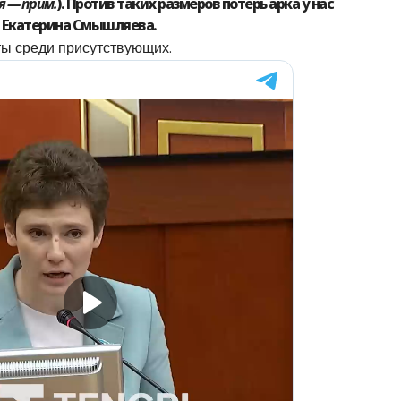
я — прим.
). Против таких размеров потерь арка у нас
а Екатерина Смышляева.
ы среди присутствующих.