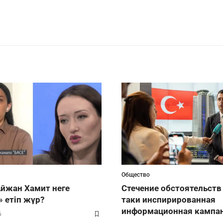
Общество
Айжан Хамит неге
Стечение обстоятельств 
» етіп жүр?
таки инспирированная
информационная кампа
6