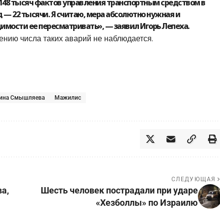
о 148 тысяч фактов управления транспортным средством в
 — 22 тысячи. Я считаю, мера абсолютно нужная и
имости ее пересматривать», — заявил Игорь Лепеха.
ению числа таких аварий не наблюдается.
рина Смышляева
Мажилис
СЛЕДУЮЩАЯ
а,
Шесть человек пострадали при ударе
«Хезболлы» по Израилю