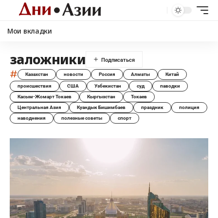
Мои вкладки
заложники
#
Казахстан
новости
Россия
Алматы
Китай
происшествия
США
Узбекистан
суд
паводки
Касым-Жомарт Токаев
Кыргызстан
Токаев
Центральная Азия
Куандык Бишимбаев
праздник
полиция
наводнения
полезные советы
спорт