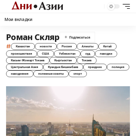
Мои вкладки
Роман Скляр
#
Казахстан
новости
Россия
Алматы
Китай
происшествия
США
Узбекистан
суд
паводки
Касым-Жомарт Токаев
Кыргызстан
Токаев
Центральная Азия
Куандык Бишимбаев
праздник
полиция
наводнения
полезные советы
спорт