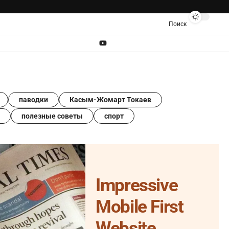
Поиск
паводки
Касым-Жомарт Токаев
полезные советы
спорт
Impressive
Mobile First
Website