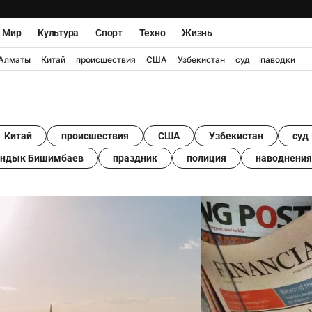
Мир
Культура
Спорт
Техно
Жизнь
Алматы
Китай
происшествия
США
Узбекистан
суд
паводки
Китай
происшествия
США
Узбекистан
суд
андык Бишимбаев
праздник
полиция
наводнения