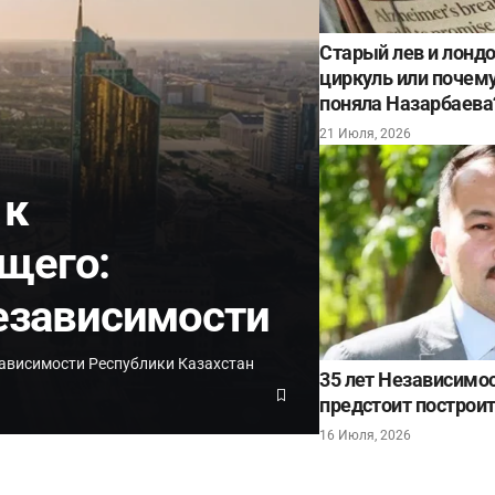
Старый лев и лонд
циркуль или почему 
поняла Назарбаева
21 Июля, 2026
 к
щего:
Независимости
ависимости Республики Казахстан
35 лет Независимос
предстоит построит
16 Июля, 2026