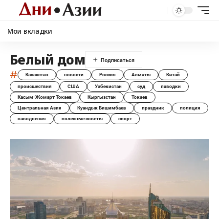
Мои вкладки
Белый дом
#
Казахстан
новости
Россия
Алматы
Китай
происшествия
США
Узбекистан
суд
паводки
Касым-Жомарт Токаев
Кыргызстан
Токаев
Центральная Азия
Куандык Бишимбаев
праздник
полиция
наводнения
полезные советы
спорт